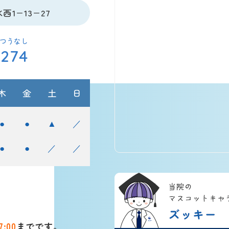
1−13−27
つうなし
2274
木
金
土
日
●
●
▲
／
●
●
／
／
7:00
までです。