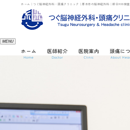
ホーム｜つぐ脳神経外科・頭痛クリニック｜厚木市の脳神経外科｜即日MRI検
MENU
ホーム
医師紹介
医院案内
頭痛に
Home
Doctor
Clinic
About Hea