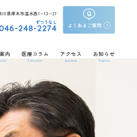
9神奈川県厚木市温水西1−13−27
ずつうなし
046-248-2274
案内
医療コラム
アクセス
お知らせ
ical
Column
Access
Topics