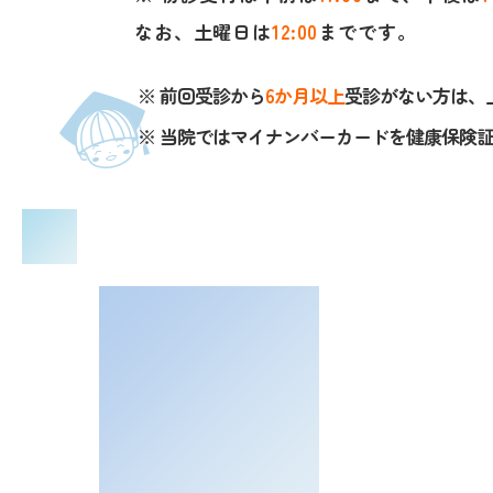
なお、土曜日は
12:00
までです。
※ 前回受診から
6か月以上
受診がない方は、
※ 当院ではマイナンバーカードを健康保険